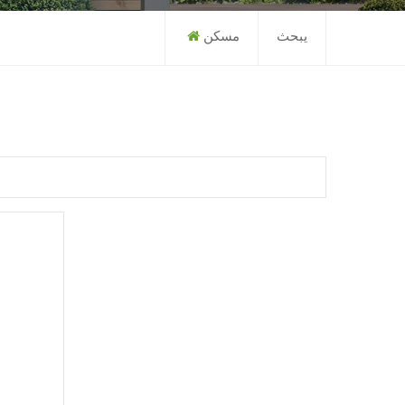
يبحث
مسكن