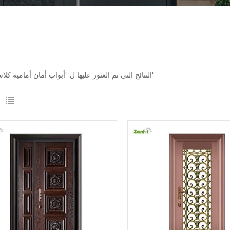
2 النتائج التي تم العثور عليها ل "أبواب أمان أمامية كلاسيكية"