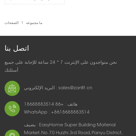
حجم للأبواب الخارجية السكنية
ما مجموعه
1
الصفحات
اقرأ أكثر
اتصل بنا
نحن متواجدون على الإنترنت 7 * 24 ساعة للإجابة على جميع
أسئلتك
البريد الإلكتروني : sales@zanfit.cn
هاتف : +86 18688883514
WhatsApp : +8618688883514
يضيف : EasyHome Super Building Material
Market, No.70 Huizhi 3rd Road, Panyu District,