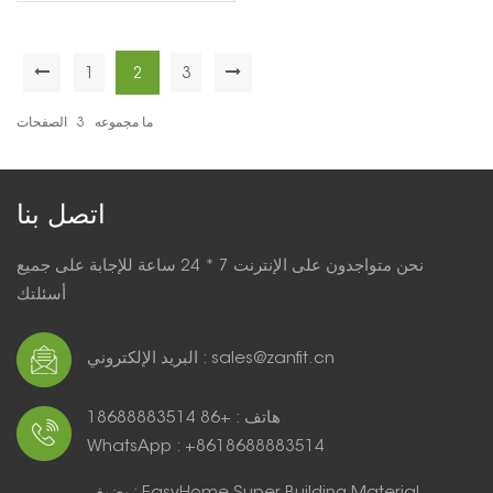
كلاسيكي للغاية
1
2
3
اقرأ أكثر
ما مجموعه
3
الصفحات
اتصل بنا
نحن متواجدون على الإنترنت 7 * 24 ساعة للإجابة على جميع
أسئلتك
البريد الإلكتروني : sales@zanfit.cn
هاتف : +86 18688883514
WhatsApp : +8618688883514