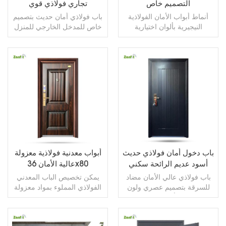
التصميم خاص
تجاري فولاذي قوي
أنماط أبواب الأمان الفولاذية
باب فولاذي أمان حديث بتصميم
النيجيرية بألوان اختيارية
خاص للمدخل الخارجي للمنزل
اقرأ أكثر
اقرأ أكثر
باب دخول أمان فولاذي حديث
أبواب معدنية فولاذية معزولة
أسود عديم الرائحة سكني
عالية الأمان 36x80
باب فولاذي عالي الأمان مضاد
يمكن تخصيص الباب المعدني
للسرقة بتصميم عصري ولون
الفولاذي المملوء بمواد معزولة
أسود
عالية الأمان بحجم 36x80